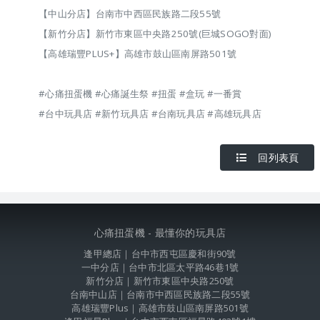
【中山分店】台南市中西區民族路二段55號
【新竹分店】新竹市東區中央路250號(巨城SOGO對面)
【高雄瑞豐PLUS+】高雄市鼓山區南屏路501號
#心痛扭蛋機 #心痛誕生祭 #扭蛋 #盒玩 #一番賞
#台中玩具店 #新竹玩具店 #台南玩具店 #高雄玩具店
回列表頁
心痛扭蛋機 - 最懂你的玩具店
逢甲總店｜台中市西屯區慶和街90號
一中分店｜台中市北區太平路46巷1號
新竹分店｜新竹市東區中央路250號
台南中山店｜台南市中西區民族路二段55號
高雄瑞豐Plus｜高雄市鼓山區南屏路501號