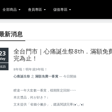
全部商品
會員專區
儲值專區
最新消息
全台門市｜心痛誕生祭8th．滿額免
23
完為止！
May
2025
8年啦！明年就9年啦！
心痛誕生祭
之
滿額免費一番賞
— 今日開抽
睽違一年大套數一番賞，檔期限定回歸~~~
本次獎品，何が好き？↓
文末提供「省錢小撇步」，建議閱讀完畢(●'◡'●)