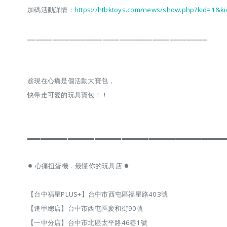
加碼​活動詳情：
https://htbktoys.com/news/show.php?kid=1&k
⎽⎽⎽⎽⎽⎽⎽⎽⎽⎽⎽⎽⎽⎽⎽⎽⎽⎽⎽⎽⎽⎽⎽⎽⎽⎽⎽⎽⎽⎽⎽⎽⎽⎽⎽⎽⎽⎽⎽⎽⎽⎽⎽
趁現在心痛是個活動大寶包，
快帶走可愛的玩具寶包！！
▬▬▬▬▬▬▬▬▬▬▬▬▬▬▬▬▬▬▬▬▬▬▬▬▬▬▬▬▬
✹ 心痛扭蛋機．最懂你的玩具店 ✹
【台中福星PLUS+】台中市西屯區福星路403號
【逢甲總店】台中市西屯區慶和街90號
【一中分店】台中市北區太平路46巷1號