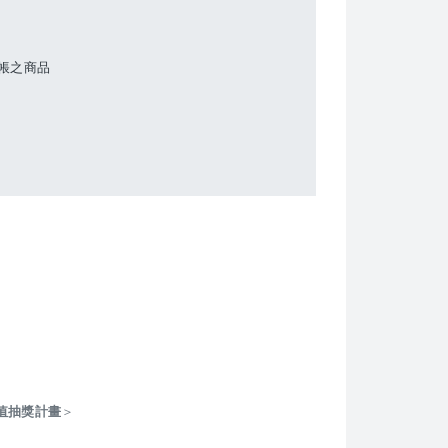
帳之商品
值抽獎計畫
＞