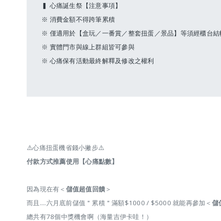
▍ 心痛誕生祭【注意事項】
※ 消費金額不得跨筆累積
※ 僅適用於【盒玩／一番賞／整套扭蛋／景品】等須經櫃台結
※ 實體門市與線上群組皆可參與
※ 心痛保有活動最終解釋及修改之權利
⚠️心痛扭蛋機省錢小撇步⚠️
付款方式推薦使用【心痛點數】
因為現在有＜
儲值超值回饋
＞
而且....六月底前儲值＂累積＂滿額$1000 / $5000 就能再參加＜
儲
總共有78個中獎機會啊（海量吉伊卡哇！）