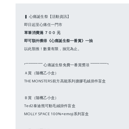
▍ 心痛誕生祭【活動資訊】
即日起至心痛任一門市
單筆消費滿 ７００ 元
即可額外獲得《心痛誕生祭一番賞》一抽
以此類推！數量有限，抽完為止。
⌜⎺⎺⎺⎺⎺⎺⎺ 心痛誕生祭免費一番賞獎項 ⎺⎺⎺⎺⎺⎺⎺⌝
Ａ賞（隨機乙小盒）
THE MONSTERS前方高能系列搪膠毛絨掛件盲盒
Ｂ賞（隨機乙小盒）
Ted2泰迪熊可動毛絨掛件盲盒
MOLLY SPACE 100%×emoji系列盲盒