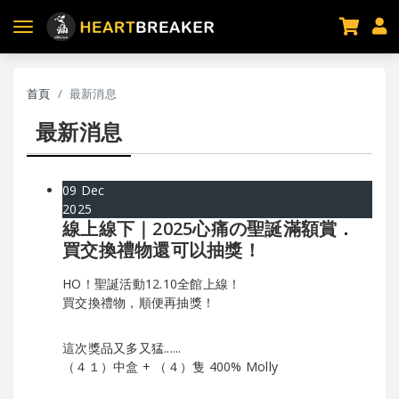
首頁
最新消息
最新消息
09
Dec
2025
線上線下｜2025心痛の聖誕滿額賞．
買交換禮物還可以抽獎！
HO！聖誕活動12.10全館上線！
買交換禮物，順便再抽獎！
這次獎品又多又猛......
（４１）中盒 + （４）隻 400% Molly