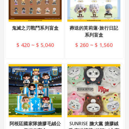
鬼滅之刃戰鬥系列盲盒
葬送的芙莉蓮-旅行日記
系列盲盒
$ 420 ~ $ 5,040
$ 260 ~ $ 1,560
查看詳情
查看詳情
阿根廷國家隊搪膠毛絨公
SUNRISE 膽大黨 搪膠絨