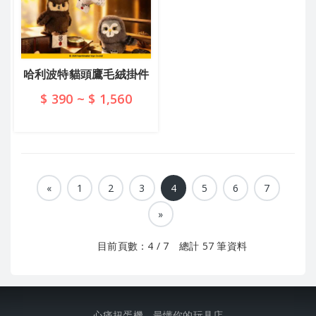
哈利波特貓頭鷹毛絨掛件
$ 390 ~ $ 1,560
查看詳情
«
1
2
3
4
5
6
7
»
目前頁數：4 / 7 總計 57 筆資料
心痛扭蛋機 - 最懂你的玩具店