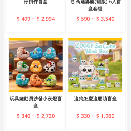
仔掛件盲盒
毛 高速婆婆(貓版) 6入盲
盒套組
$ 499 ~ $ 2,994
$ 590 ~ $ 3,540
查看詳情
查看詳情
玩具總動員沙發小夜燈盲
這狗怎麼這麼萌盲盒
盒
$ 340 ~ $ 2,720
$ 330 ~ $ 1,980
查看詳情
查看詳情