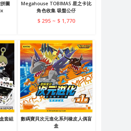
體拼圖
Megahouse TOBIMAS 星之卡比
x
角色收集 吸盤公仔
$ 295 ~ $ 1,770
查看詳情
盲盒套組
數碼寶貝次元進化系列橡皮人偶盲
盒