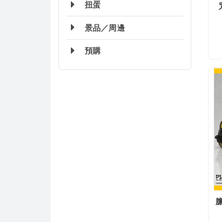
扭蛋
景品／周邊
預購
膽