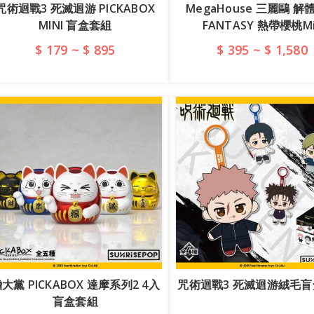
咒術迴戰3 死滅迴游 PICKABOX
MegaHouse 三麗鷗 解
MINI 盲盒套組
FANTASY 熱帶櫻桃Mi
$ 179 ~ $ 895
$ 395 ~ $ 1,580
查看詳情
查看詳情
大黨 PICKABOX 達摩系列2 4入
咒術迴戰3 死滅迴游絨毛
盲盒套組