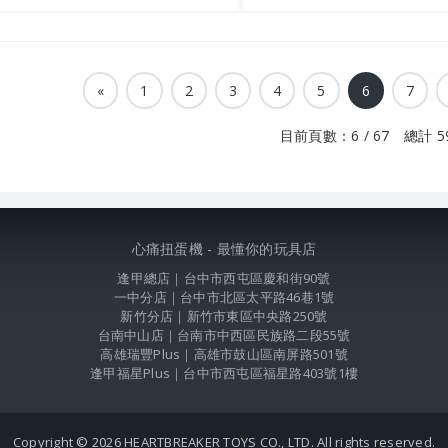
«
1
2
3
4
5
6
7
目前頁數：6 / 67 總計 5
心痛扭蛋機 - 最懂你的玩具店
逢甲總店｜台中市西屯區慶和街90號
一中分店｜台中市北區太平路46巷1號
新竹分店｜新竹市東區中央路250號
台南中山店｜台南市中西區民族路二段55號
高雄瑞豐Plus｜高雄市鼓山區南屏路501號
逢甲福星Plus｜台中市西屯區福星路403號1樓
Copyright © 2026 HEARTBREAKER TOYS CO., LTD. All rights reserved.