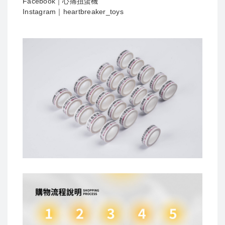
Facebook｜心痛扭蛋機
Instagram｜heartbreaker_toys