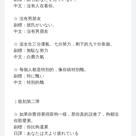
中文：沒有人在看你。
☆ 沒有男朋友
副標：彼氏がいない。
中文：沒有男朋友
☆ 追女生三分運氣、七分努力，剩下的九十分靠臉。
副標：無駄な努力
中文：白費力氣
☆ 每個人都是特別的，像你就特別醜。
副標：特に醜い
中文：特別的醜
｜復刻第二彈
☆ 如果你覺得累得跟狗一樣，那你真的誤會了，狗都沒
你那麼累。
副標：你比狗還累
日譯：あなたは犬より疲れている