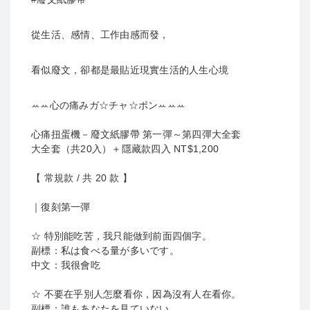
從生活、感情、工作由感而發，
看似廢文，卻都是最貼近現實生活的人生心境
ꕀꕀ心の痛みガ☆チャ☆ポンꕀꕀꕀ
心痛扭蛋機－廢文紙膠帶 第一彈～第四彈大全套
大全套（共20入）＋隱藏款四入 NT$1,200
【 常規款 / 共 20 款 】
｜復刻第一彈
☆ 特別能吃苦，我只能做到前面四個字。
副標：私は食べる量が多いです。
中文：我很會吃
☆ 不要在乎別人怎麼看你，因為沒有人在看你。
副標：誰もあなたを見ていない。