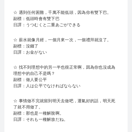
☆ 遇到任何困難，千萬不能低頭，因為你有雙下巴。
副標：低頭時會有雙下巴
日譯：うつむくと二重あごができる
☆ 薪水就像月經，一個月來一次，一個禮拜就沒了。
副標：沒錢了
日譯：お金がない
☆ 找不到理想中的另一半也很正常啊，因為你也沒成為
理想中的自己不是嗎？
副標：做人要公平
日譯：人は公平でなければならない
☆ 事情做不完就留到明天去做吧，運氣好的話，明天死
了就不用做了。
副標：那也是一種解脫啊。
日譯：それも一種解放だね。