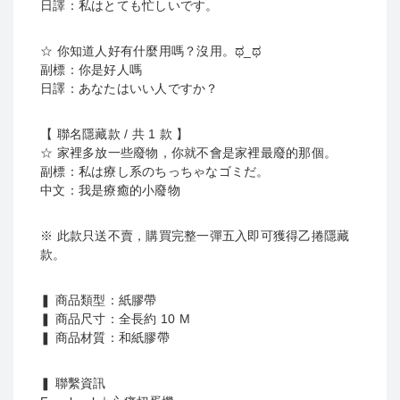
日譯：私はとても忙しいです。
☆ 你知道人好有什麼用嗎？沒用。ಥ_ಥ
副標：你是好人嗎
日譯：あなたはいい人ですか？
【 聯名隱藏款 / 共 1 款 】
☆ 家裡多放一些廢物，你就不會是家裡最廢的那個。
副標：私は療し系のちっちゃなゴミだ。
中文：我是療癒的小廢物
※ 此款只送不賣，購買完整一彈五入即可獲得乙捲隱藏
款。
❚ 商品類型：紙膠帶
❚ 商品尺寸：全長約 10 M
❚ 商品材質：和紙膠帶
❚ 聯繫資訊