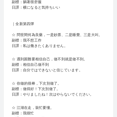
副標：躺著很舒服
日譯：横になると気持ちいい
｜全新第四彈
☆ 問世間何為良藥，一是鈔票、二是睡覺、三是大叫。
副標：我不想工作
日譯：私は働きたくありません。
☆ 遇到困難要相信自己，做不到就是做不到。
副標：相信自己做不到
日譯：自分ではできないと信じています。
☆ 你做的很棒，下次別做了。
副標：做得好！下次別做了。
日譯：やりましたね！次はやらないでください。
☆ 江湖在走，裝忙要懂。
副標：我很忙