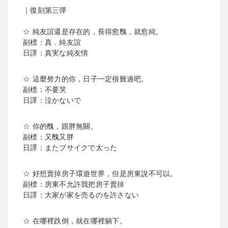
｜復刻第三彈
☆ 純友誼還是存在的，長得愈醜，就愈純。
副標：真．純友誼
日譯：真実な純友情
☆ 這麼努力的你，日子一定很難過吧。
副標：不要哭
日譯：泣かないで
☆ 你的醜，跟胖無關。
副標：又醜又胖
日譯：またブサイクで太った
☆ 好想賣掉房子環遊世界，但是房東說不可以。
副標：房東不允許我把房子賣掉
日譯：大家が家を売るのを許さない
☆ 在哪裡跌倒，就在哪裡躺下。