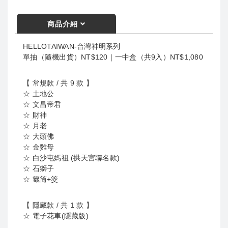
商品介紹
HELLOTAIWAN-台灣神明系列
單抽（隨機出貨）NT$120｜一中盒（共9入）NT$1,080
【 常規款 / 共 9 款 】
☆ 土地公
☆ 文昌帝君
☆ 財神
☆ 月老
☆ 大頭佛
☆ 金雞母
☆ 白沙屯媽祖 (拱天宮聯名款)
☆ 石獅子
☆ 籤筒+筊
【 隱藏款 / 共 1 款 】
☆ 電子花車(隱藏版)