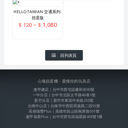
HELLOTAIWAN 交通系列-
扭蛋版
1,080
$
120
~ $
查看詳情
回列表頁
心痛扭蛋機 - 最懂你的玩具店
逢甲總店｜台中市西屯區慶和街90號
一中分店｜台中市北區太平路46巷1號
新竹分店｜新竹市東區中央路250號
台南中山店｜台南市中西區民族路二段55號
高雄瑞豐Plus｜高雄市鼓山區南屏路501號
逢甲福星Plus｜台中市西屯區福星路403號1樓