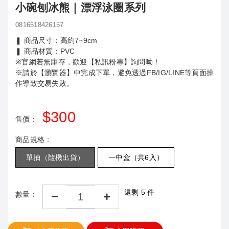
小碗刨冰熊｜漂浮泳圈系列
0816518426157
❚ 商品尺寸：高約7~9cm
❚ 商品材質：PVC
※官網若無庫存，歡迎【私訊粉專】詢問呦！
※請於【瀏覽器】中完成下單，避免透過FB/IG/LINE等頁面操
作導致交易失敗。
$300
售價：
商品規格：
單抽（隨機出貨）
一中盒（共6入）
還剩 5 件
數量：