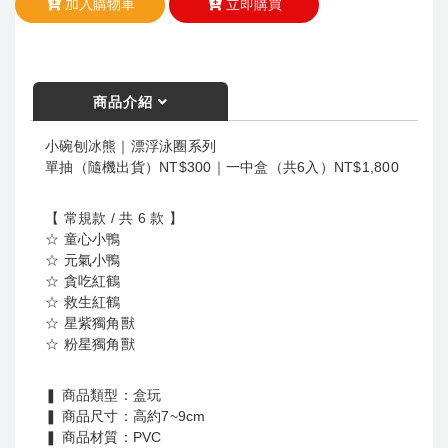
加入購物車
立即購買
商品介紹
小碗刨冰熊｜漂浮泳圈系列
單抽（隨機出貨）NT$300｜一中盒（共6入）NT$1,800
【 常規款 / 共 6 款 】
☆ 童心小鴨
☆ 元氣小鴨
☆ 貪吃紅鶴
☆ 救生紅鶴
☆ 星紫獨角獸
☆ 粉星獨角獸
❚ 商品類型：盒玩
❚ 商品尺寸：高約7~9cm
❚ 商品材質：PVC