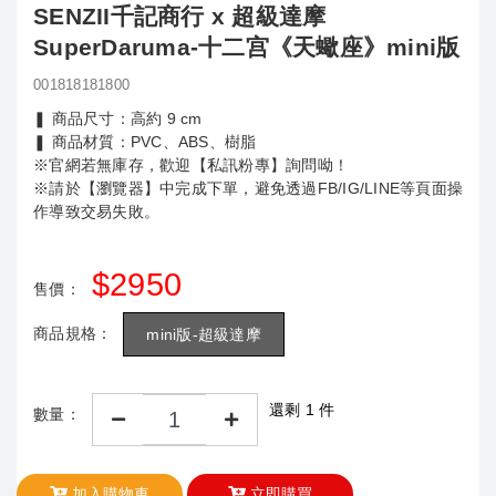
SENZII千記商行 x 超級達摩
SuperDaruma-十二宫《天蠍座》mini版
001818181800
❚ 商品尺寸：高約 9 cm
❚ 商品材質：PVC、ABS、樹脂
※官網若無庫存，歡迎【私訊粉專】詢問呦！
※請於【瀏覽器】中完成下單，避免透過FB/IG/LINE等頁面操
作導致交易失敗。
$2950
售價：
商品規格：
mini版-超級達摩
還剩 1 件
數量：
加入購物車
立即購買