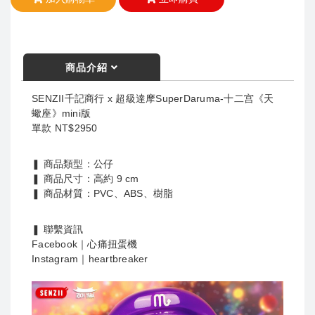
商品介紹
SENZII千記商行 x 超級達摩SuperDaruma-十二宫《天
蠍座》mini版
單款 NT$2950
❚ 商品類型：公仔
❚ 商品尺寸：高約 9 cm
❚ 商品材質：PVC、ABS、樹脂
❚ 聯繫資訊
Facebook｜心痛扭蛋機
Instagram｜heartbreaker