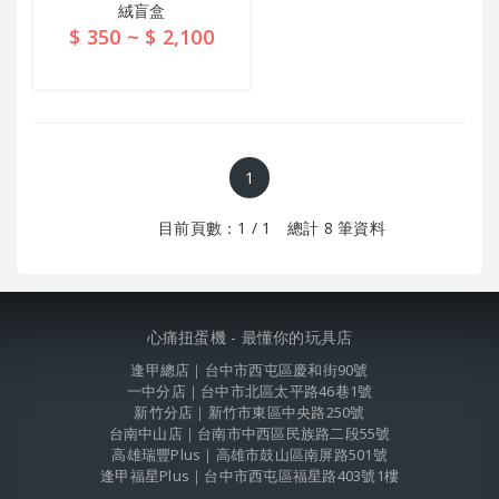
絨盲盒
$ 350 ~ $ 2,100
查看詳情
1
目前頁數：1 / 1 總計 8 筆資料
心痛扭蛋機 - 最懂你的玩具店
逢甲總店｜台中市西屯區慶和街90號
一中分店｜台中市北區太平路46巷1號
新竹分店｜新竹市東區中央路250號
台南中山店｜台南市中西區民族路二段55號
高雄瑞豐Plus｜高雄市鼓山區南屏路501號
逢甲福星Plus｜台中市西屯區福星路403號1樓